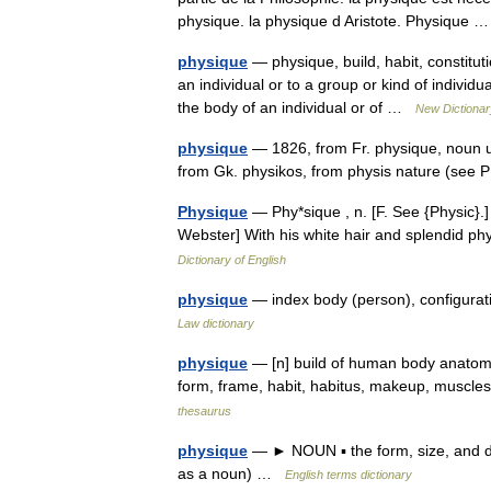
physique. la physique d Aristote. Physique
physique
— physique, build, habit, constitut
an individual or to a group or kind of individ
the body of an individual or of …
New Dictiona
physique
— 1826, from Fr. physique, noun us
from Gk. physikos, from physis nature (see
Physique
— Phy*sique , n. [F. See {Physic}.] 
Webster] With his white hair and splendid 
Dictionary of English
physique
— index body (person), configurat
Law dictionary
physique
— [n] build of human body anatomy, 
form, frame, habit, habitus, makeup, muscle
thesaurus
physique
— ► NOUN ▪ the form, size, and d
as a noun) …
English terms dictionary