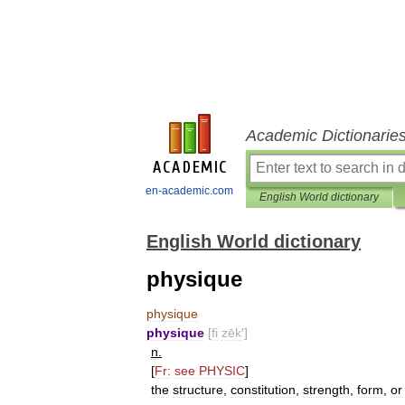
Academic Dictionarie
en-academic.com
English World dictionary
English World dictionary
physique
physique
physique
[
fi
zēk
′]
n
.
[
Fr:
see
PHYSIC
]
the
structure
,
constitution
,
strength
,
form
,
or