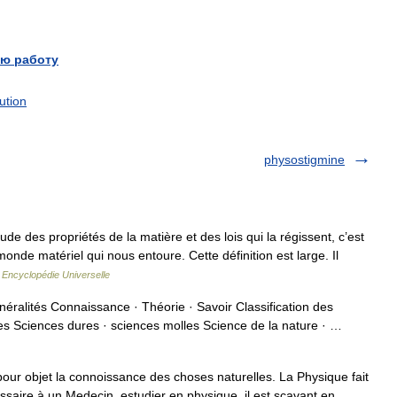
ю работу
ution
physostigmine
 des propriétés de la matière et des lois qui la régissent, c’est
onde matériel qui nous entoure. Cette définition est large. Il
…
Encyclopédie Universelle
ralités Connaissance · Théorie · Savoir Classification des
es Sciences dures · sciences molles Science de la nature · …
ur objet la connoissance des choses naturelles. La Physique fait
essaire à un Medecin. estudier en physique. il est sçavant en