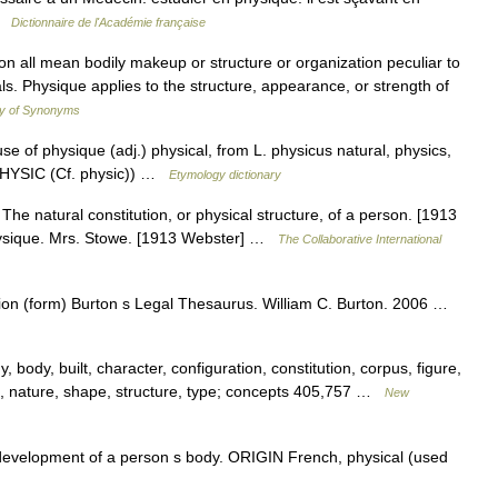
 …
Dictionnaire de l'Académie française
ion all mean bodily makeup or structure or organization peculiar to
uals. Physique applies to the structure, appearance, or strength of
ry of Synonyms
e of physique (adj.) physical, from L. physicus natural, physics,
 PHYSIC (Cf. physic)) …
Etymology dictionary
The natural constitution, or physical structure, of a person. [1913
physique. Mrs. Stowe. [1913 Webster] …
The Collaborative International
ion (form) Burton s Legal Thesaurus. William C. Burton. 2006 …
body, built, character, configuration, constitution, corpus, figure,
s, nature, shape, structure, type; concepts 405,757 …
New
evelopment of a person s body. ORIGIN French, physical (used