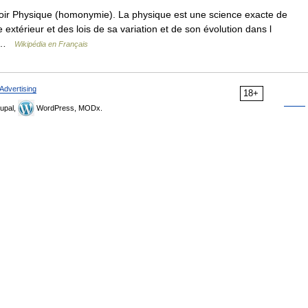
oir Physique (homonymie). La physique est une science exacte de
extérieur et des lois de sa variation et de son évolution dans l
… …
Wikipédia en Français
Advertising
18+
upal,
WordPress, MODx.