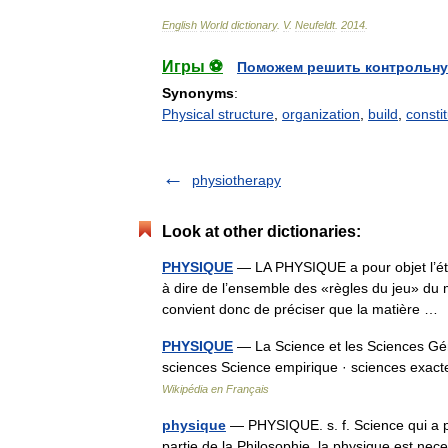
English
World
dictionary
.
V
.
Neufeldt
.
2014
.
Игры ⚽
Поможем решить контрольну
Synonyms
:
Physical structure
,
organization
,
build
,
constit
physiotherapy
Look at other dictionaries:
PHYSIQUE
— LA PHYSIQUE a pour objet l’étude
à dire de l’ensemble des «règles du jeu» du m
convient donc de préciser que la matière 
PHYSIQUE
— La Science et les Sciences Géné
sciences Science empirique · sciences exact
Wikipédia en Français
physique
— PHYSIQUE. s. f. Science qui a po
partie de la Philosophie. la physique est nec