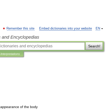
Remember this site
Embed dictionaries into your website
EN
s and Encyclopedias
Search!
Interpretations
appearance
of
the
body