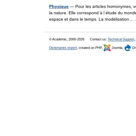
Physique
— Pour les articles homonymes, v
la nature. Elle correspond à l étude du monde 
espace et dans le temps. La modélisation
© Academic, 2000-2026
Contact us:
Technical Support
,
Dictionaries export
, created on PHP,
Joomla,
Dr